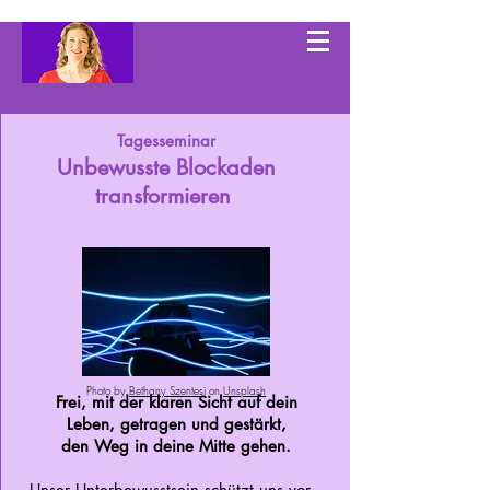
Tagesseminar
Unbewusste Blockaden
transformieren
Photo by
Bethany Szentesi
on
Unsplash
Frei, mit der klaren Sicht auf dein
Leben, getragen und gestärkt,
den Weg in deine Mitte gehen.
Unser Unterbewusstsein schützt uns vor