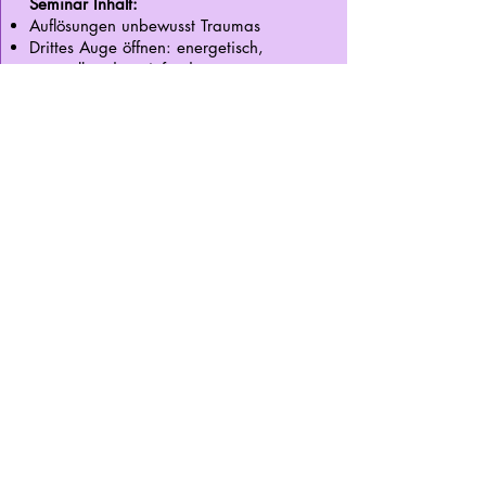
Seminar Inhalt:
Auflösungen unbewusst Traumas
Drittes Auge öffnen: energetisch,
manuell und vertiefend
Indianisches Ritual
Der Weg zu Mitte
Zusatzthema: Die liegende Acht gehen
und dabei auf kraftvolle Weise
Selbstliebe manifestieren und dich somit
vom Großteil all deiner Probleme
befreien.
Veranstaltungsort
:
Mannheim
Einlass:
ab 10:00 Uhr
Beginn:
11:00 Uhr
Ende:
19:00 Uhr
Anfragen per Mail:
seminare@selbstheilung-jetzt.com