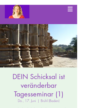
DEIN Schicksal ist
veränderbar
Tagesseminar (1)
Do., 17. Juni
  |  
Brühl (Baden)