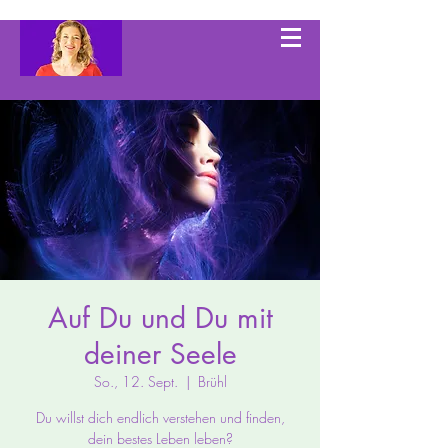
Auf Du und Du mit
deiner Seele
So., 12. Sept.
  |  
Brühl
Du willst dich endlich verstehen und finden,
dein bestes Leben leben?