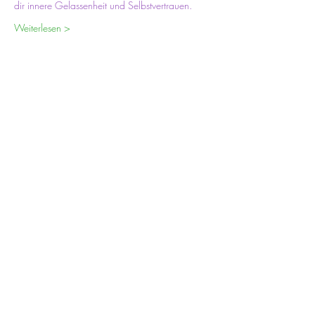
dir innere Gelassenheit und Selbstvertrauen.
Weiterlesen >
Tickets
Verkauf beendet
Tickettyp
Auf Du und Du mit deiner Seele
Mehr Infos
Preis
200,00 €